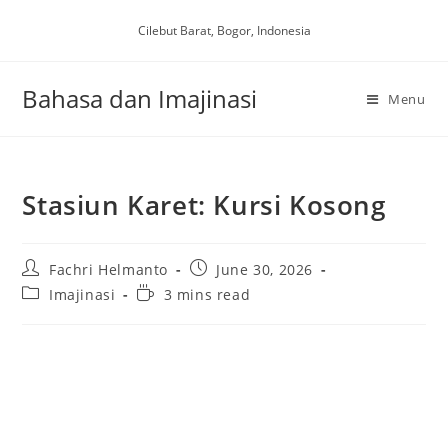
Skip
Cilebut Barat, Bogor, Indonesia
to
content
Bahasa dan Imajinasi
Menu
Stasiun Karet: Kursi Kosong
Post
Post
Fachri Helmanto
June 30, 2026
author:
published:
Post
Reading
Imajinasi
3 mins read
category:
time: