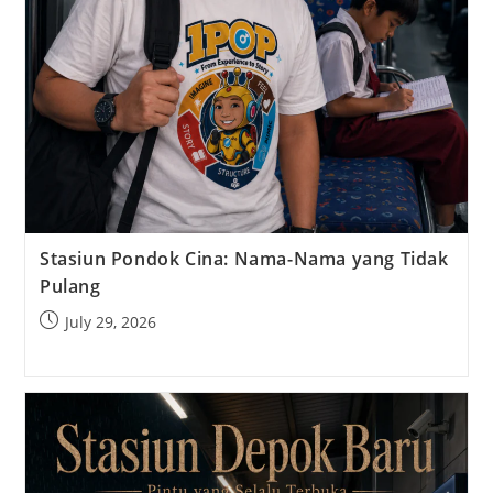
Stasiun Pondok Cina: Nama-Nama yang Tidak
Pulang
Post
July 29, 2026
published: