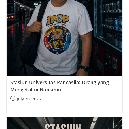
Stasiun Universitas Pancasila: Orang yang
Mengetahui Namamu
Post
July 30, 2026
published: