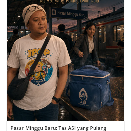
Pasar Minggu Baru: Tas ASI yang Pulang