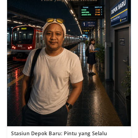
Stasiun Depok Baru: Pintu yang Selalu