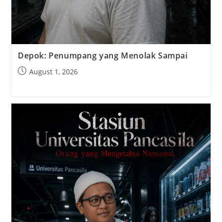
Depok: Penumpang yang Menolak Sampai
Post
August 1, 2026
published: